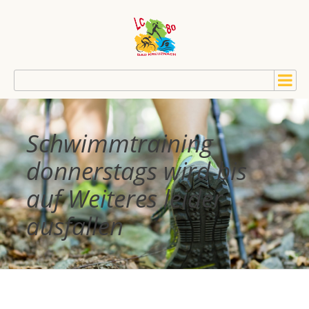
Schwimmtraining
donnerstags wird bis
auf Weiteres leider
ausfallen