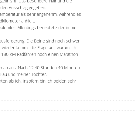
gefinisht. Das besondere Flair und die
 den Ausschlag gegeben.
temperatur als sehr angenehm, während es
kilometer anhielt.
oblemlos. Allerdings bedeutete der immer
rausforderung. Die Beine sind noch schwer
 wieder kommt die Frage auf, warum ich
h 180 KM Radfahren noch einen Marathon
nman aus. Nach 12:40 Stunden 40 Minuten
r Fau und meiner Tochter.
ten als ich. Insofern bin ich beiden sehr