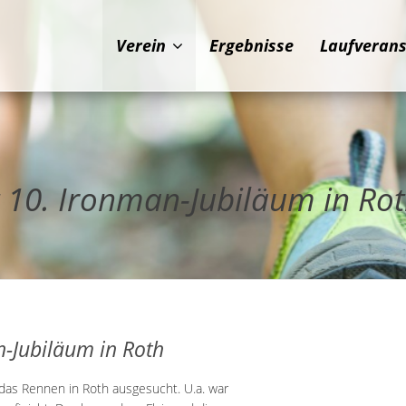
Verein
Ergebnisse
Laufveran
rt 10. Ironman-Jubiläum in Ro
n-Jubiläum in Roth
das Rennen in Roth ausgesucht. U.a. war