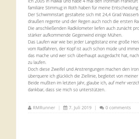
ich 2005 in Hawai und habe 4 mal den Ironman Frankfurt 
familiäre Stimmug in Roth haben für meine Entscheidung
Der Schwimmstart gestaltete sich mit 24,4 Grad Wasser
draußen regente und der Regen auch noch die ersten Rad
Die anschließenden Radkilometer liefen auch zunächt pr
stärker aufkommende Gegenwind einige Mühen.
Das Laufen war wie bei jeder Langdistanz eine große He
vom Radfahren, der Kopf ist auch schon müde und immer
das mache und wer sich überhaupt ausgedacht hat, nac
zu laufen.
Doch diese Zweifel und Anstrengungen machen den Iro
überquere ich glücklich die Ziellinie, begleitet von meine
Beide mußten im letzten Jahr, glaube ich, auf mehr verzich
dankbar, dass sie mich so unterstützen.
RMRunner
|
7. Juli 2019
|
0 comments