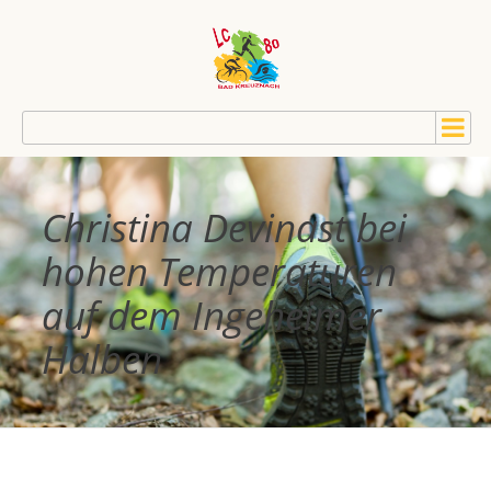
Christina Devinast bei
hohen Temperaturen
auf dem Ingeheimer
Halben