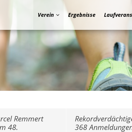
Verein
Ergebnisse
Laufveran
rcel Remmert
Rekordverdächtig
im 48.
368 Anmeldunge