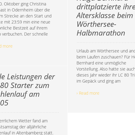
. Oktober ging Christina
drittplatzierte ihr
ast in Odernheim über die
Altersklasse beim
m Strecke an den Start und
e mit 23:59 min eine neue
Wörthersee-
nliche Bestzeit auf ihrem
Halbmarathon
 verbuchen. Der schnelle
ad more
Urlaub am Wörthersee und an
beim Laufen zuschauen? Für H
Bernhard eine unmögliche
Vorstellung. Also hatte sie auc
le Leistungen der
dieses Jahr wieder ihr LC 80 Tr
im Gepäck und ging am
 80 Starter zum
hlenlauf am
› Read more
.05
errlichem Wetter fand am
stsamstag der alljährliche
nlauf in Altenbamberg statt.