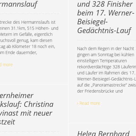
rmannslauf
und 328 Finisher
beim 17. Werner-
Beisiegel-
trecke des Hermannslaufs ist
seinen 31.1km, 515 Höhen- und
Gedächtnis-Lauf
etern im Gefälle, eigentlich
uchsvoll genug, kam diesen
ag ab Kilometer 18 noch ein,
Nach dem Regen in der Nacht
um Ende dauernder,
gingen am Sonntag bei kühlen
einstelligen Temperaturen
ad more
rekordverdächtige 328 Läuferi
und Läufer im Rahmen des 17.
Werner-Beisiegel-Gedächtnis-
auf die „Panoramastrecke“ zwi
der Friedensbrücke und
ernheimer
kslauf: Christina
› Read more
vinast mit neuer
tzeit
Helga Bernhard