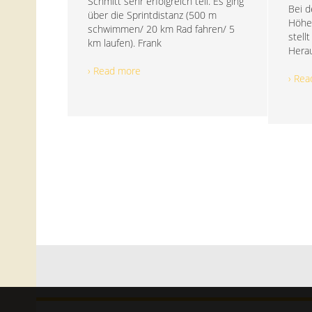
Schmitt sehr erfolgreich teil. Es ging
Bei d
über die Sprintdistanz (500 m
Höhe
schwimmen/ 20 km Rad fahren/ 5
stell
km laufen). Frank
Herau
› Read more
› Re