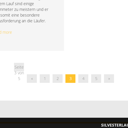
em Lauf sind einige
nmeter zu meistern und er
t somit eine besondere
sforderung an die Läufer.
ad more
Seite
3 von
5
«
1
2
3
4
5
»
SILVESTERLAUF KUHBERG 