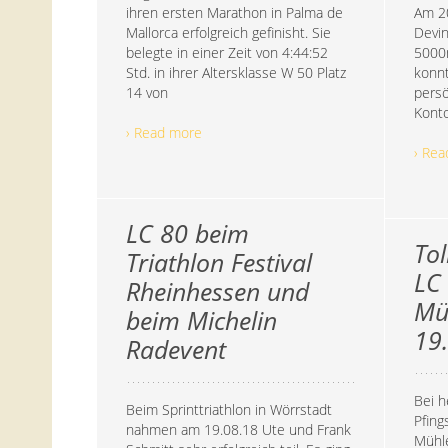
ihren ersten Marathon in Palma de
Am 20
Mallorca erfolgreich gefinisht. Sie
Devin
belegte in einer Zeit von 4:44:52
5000
Std. in ihrer Altersklasse W 50 Platz
konnt
14 von
persö
Konto
› Read more
› Re
LC 80 beim
Tol
Triathlon Festival
LC
Rheinhessen und
Mü
beim Michelin
19
Radevent
Bei h
Beim Sprinttriathlon in Wörrstadt
Pfing
nahmen am 19.08.18 Ute und Frank
Mühle