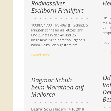
Radklassiker
He
Eschborn Frankfurt
Die S
mit 
100KM, 1700 HM, 40er (!!!) Schnitt, 5
710 M
Minuten schneller als letztes Jahr
anspr
und 2. Platz in der AK und 25.
Sonnt
insgesamt. Mit einem top Ergebnis
bis z
nahm Heiko Stieb gestern am
› Re
› Read more
Od
Dagmar Schulz
Vol
beim Marathon auf
De
Mallorca
Bes
Dagmar Schulz hat am 14.10.2018