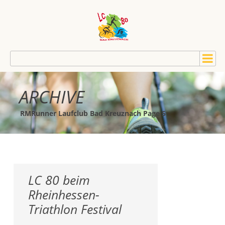
ARCHIVE
RMRunner Laufclub Bad Kreuznach Page 5
LC 80 beim
Rheinhessen-
Triathlon Festival