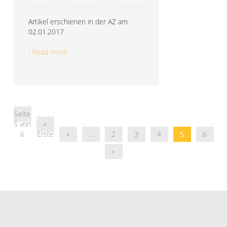
Artikel erschienen in der AZ am
02.01.2017
› Read more
Seite
5 von
«
6
Erste
«
...
2
3
4
5
6
»