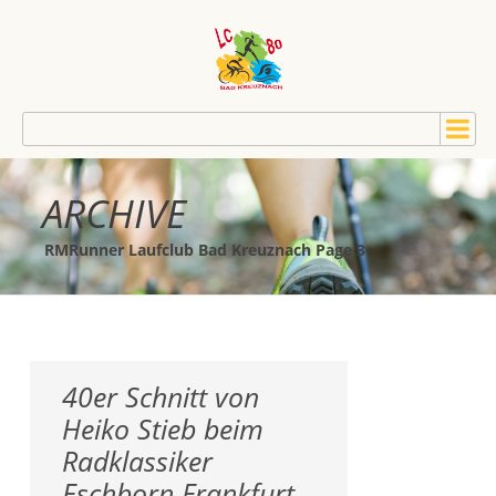
ARCHIVE
RMRunner Laufclub Bad Kreuznach Page 3
40er Schnitt von
Heiko Stieb beim
Radklassiker
Eschborn Frankfurt